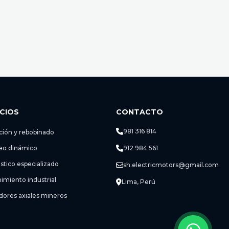
ICIOS
CONTACTO
981 316 814
ción y rebobinado
eo dinámico
912 984 561
stico especializado
sh.electricmotors@gmail.com
imiento industrial
Lima, Perú
dores axiales mineros